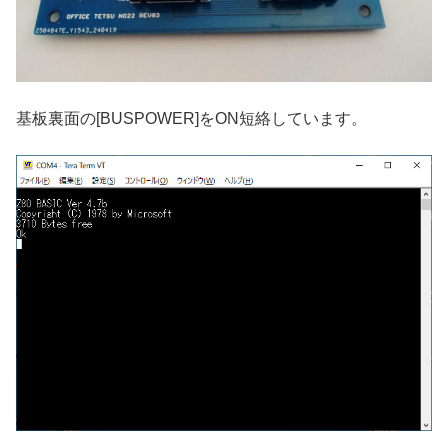
基板裏面の[BUSPOWER]をON短絡しています。