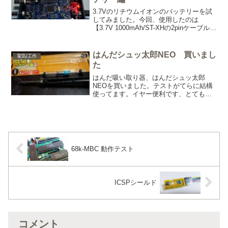
3.7Vのリチウムイオンのバッテリーを試
してみました。今回、使用したのは
【3.7V 1000mAh/ST-XHの2pinケーブル付
き】を近所の電子パーツ屋で購入しまし
た。ただし（＋－）が逆だったので一度
ピンを抜いて差し替えています。マニュ
はんだシュッ太郎NEO 買いまし
電気/工作
ア...
た
はんだ吸い取り器、はんだシュッ太郎
NEOを買いました。テストがてらに結構
使ってます。イヤー便利です、とても便
利です。楽しくていろいろパーツを外し
ました。
68k-MBC 動作テスト
ICSPシールド
コメント