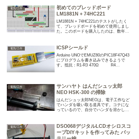
ICチップからのサウンドを直接接続。パ
ーツを外す。抵抗は交換。3端子のパーツ
初めてのブレッドボード
電気/工作
は再利用。マニュア...
LM1881N + 74HC221
LM1881N + 74HC221のテストがしたく
て、ブレッドボードを初めて使用しまし
た。このボードを購入したのは、数年前
です。何か面倒な感じがあったので使用
をしていなかったのですが、今回、無料
のソフト『fritzing』も試したくてチャ
ICSPシールド
電気/工作
レ...
Arduino UNOでEMUZ80のPIC18F47Q43
にプログラムを書き込みできるようで
す。抵抗：R1-R3 470Ω R4
1kArduino UNO互換に取り付け。
PIC18F47Q43、PIC18F47Q83、
PIC18F4...
サンハヤト はんだシュッ太郎
電気/工作
NEO HSK-300 の掃除
はんだシュッ太郎NEOは、電子工作など
でハンダを吸い取る道具です。コテにな
っているので、自分でハンダを溶かして
吸い取りするタイプで。非常に便利で
す。 ですが、はんだシュッをつかって
いると吸い取った一部のハンダが内部で
DSO068デジタルLCDオシロスコ
電気/工作
少しずつ山になっていきま...
ープDIYキットを作ってみた バッ
テリー編