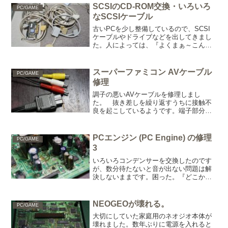
いといけないのです...
SCSIのCD-ROM交換・いろいろ
PC/GAME
なSCSIケーブル
古いPCを少し整備しているので、SCSI
ケーブルやドライブなどを出してきまし
た。人によっては、『よくまぁ～こんな
ゴミを』と思われるじゃないでしょう
か？私も少し思います。PC9801・FM-
TOWNS・X68000・DOS/V・MAC G3/...
スーパーファミコン AVケーブル
PC/GAME
修理
調子の悪いAVケーブルを修理しまし
た。 抜き差しを繰り返すうちに接触不
良を起こしているようです。端子部分や
ケーブルに触れると映像が出たり出なか
ったりする症状なのでよくあるパターン
ですね。 金属端子部分の汚れや、内部
PCエンジン (PC Engine) の修理
PC/GAME
配線の経年劣化が考えられる...
3
いろいろコンデンサーを交換したのです
が、数分待たないと音が出ない問題は解
決しないままです。困った。『どこか、
数字を間違ったかな？』 一部のコンデ
ンサーで50V対応のものを使用していま
すが、今は25Vに変更しています。なん
NEOGEOが壊れる。
PC/GAME
となく。 急いで修理...
大切にしていた家庭用のネオジオ本体が
壊れました。数年ぶりに電源を入れると