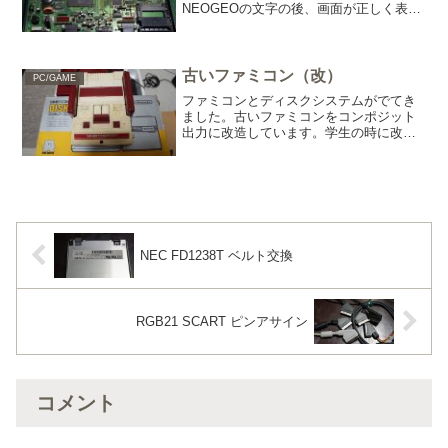
NEOGEOの文字の後、画面が正しく表示
されない。音は、たぶん大丈夫か
な。 仕方がないので、映像出力辺り
のコンデンサーを交換してみることにし
ました。固定用のホットボン...
古いファミコン（改）
PC/GAME
ファミコンとディスクシステムがでてき
ました。古いファミコンをコンポジット
出力に改造しています。学生の時に改造
したものです。 動作確認をしたとこ
ろ。PCエンジンケーブル用はビデオ表示
が変でしたが、下のビデオ出力はOKでし
た。『渡り線がおかいい...
NEC FD1238T ベルト交換
RGB21 SCART ピンアサイン
コメント