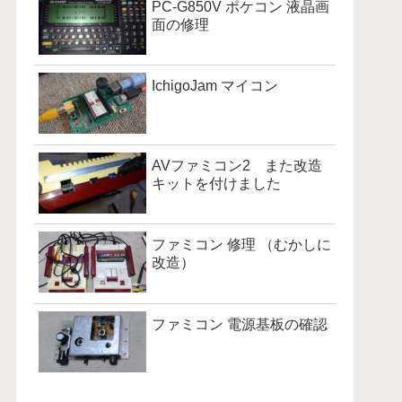
PC-G850V ポケコン 液晶画
面の修理
IchigoJam マイコン
AVファミコン2 また改造
キットを付けました
ファミコン 修理 （むかしに
改造）
ファミコン 電源基板の確認