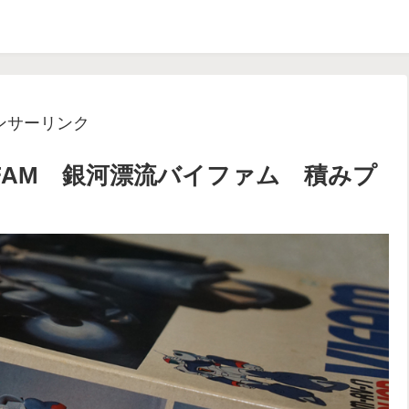
ンサーリンク
N VIFAM 銀河漂流バイファム 積みプ