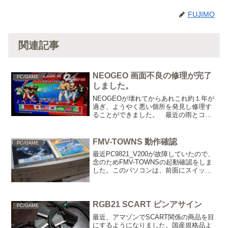
FUJIMO
関連記事
NEOGEO 画面不良の修理が完了
PC/GAME
しました。
NEOGEOが壊れてからあれこれ約１年が
過ぎ、ようやく悪い個所を発見し修理す
ることができました。 最近の雨とコロ
ナの自粛で時間があったので、ネオジオ
本体を再度チェックすることに。ところ
どころ、テスターをあてたり何度も「ジ
FMV-TOWNS 動作確認
PC/GAME
ー」と基盤を眺めたり...
最近PC9821_V200が故障していたので、
念のためFMV-TOWNSの起動確認をしま
した。このパソコンは、前面にスイッチ
がありOFFにするとDOS/VモードでONに
するとFM-TOWNSモードになります。本
当ならWIN95が起動するので...
RGB21 SCART ピンアサイン
PC/GAME
最近、アマゾンでSCART関係の商品を目
にするようになりました。国産規格品よ