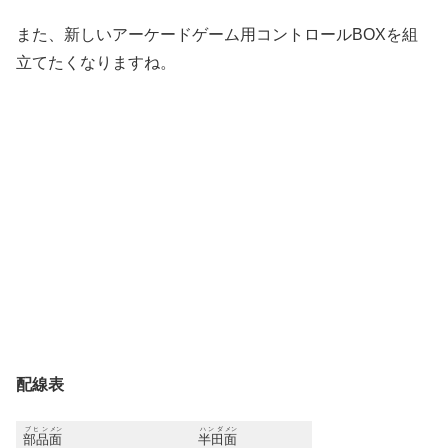
また、新しいアーケードゲーム用コントロールBOXを組
立てたくなりますね。
配線表
ブヒン
メン
ハンダ
メン
部品
面
半田
面