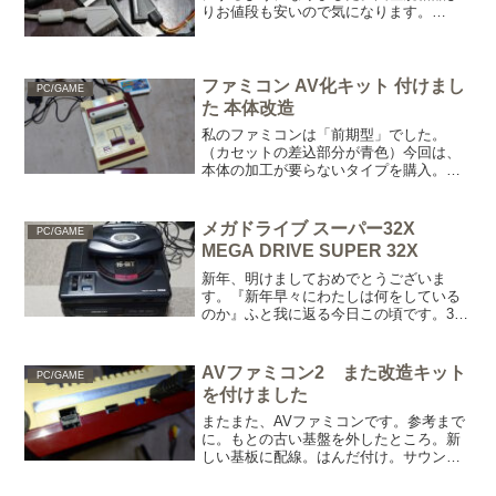
りお値段も安いので気になります。
SCART→HDMI変換コンバータが欲しい
ですね。
ファミコン AV化キット 付けまし
PC/GAME
た 本体改造
私のファミコンは「前期型」でした。
（カセットの差込部分が青色）今回は、
本体の加工が要らないタイプを購入。電
源がUSB(5V)タイプになるので注意が必
要です。（純正アダプターは使用できま
せん）必要な接続ケーブルは、商品に含
メガドライブ スーパー32X
PC/GAME
まれています。前期型...
MEGA DRIVE SUPER 32X
新年、明けましておめでとうございま
す。『新年早々にわたしは何をしている
のか』ふと我に返る今日この頃です。3段
重ね。まるで鏡餅のようですね。ん～。
めでたい。年末に、少しかたづけをして
いた時に、出てきたソフトです。起動で
AVファミコン2 また改造キット
PC/GAME
きてよかった。 3Dポリ...
を付けました
またまた、AVファミコンです。参考まで
に。もとの古い基盤を外したところ。新
しい基板に配線。はんだ付け。サウンド
の抵抗を外す。（もとの音は遮断かな）
ICチップからのサウンドを直接接続。パ