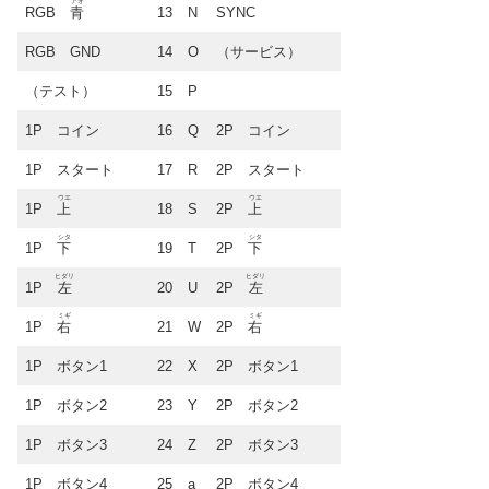
アオ
RGB
青
13
N
SYNC
RGB GND
14
O
（サービス）
（テスト）
15
P
1P コイン
16
Q
2P コイン
1P スタート
17
R
2P スタート
ウエ
ウエ
1P
上
18
S
2P
上
シタ
シタ
1P
下
19
T
2P
下
ヒダリ
ヒダリ
1P
左
20
U
2P
左
ミギ
ミギ
1P
右
21
W
2P
右
1P ボタン1
22
X
2P ボタン1
1P ボタン2
23
Y
2P ボタン2
1P ボタン3
24
Z
2P ボタン3
1P ボタン4
25
a
2P ボタン4