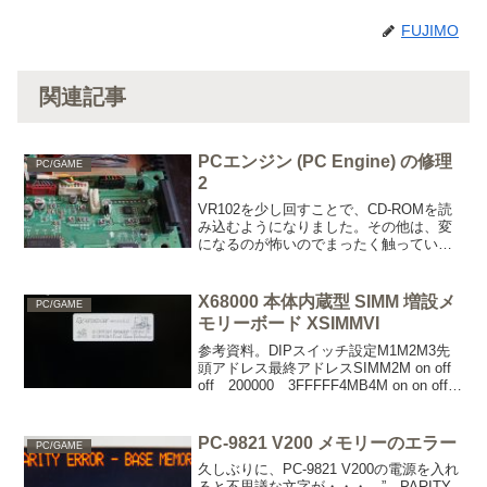
FUJIMO
関連記事
PCエンジン (PC Engine) の修理
PC/GAME
2
VR102を少し回すことで、CD-ROMを読
み込むようになりました。その他は、変
になるのが怖いのでまったく触っていな
いです。ソフトの読み込みは、問題ない
ようです。しかし音の修理がまだで、通
常の音量になるまで時間がかかります。
X68000 本体内蔵型 SIMM 増設メ
PC/GAME
まぁ～ちょっとゲ...
モリーボード XSIMMVI
参考資料。DIPスイッチ設定M1M2M3先
頭アドレス最終アドレスSIMM2M on off
off 200000 3FFFFF4MB4M on on off
200000 5FFFFF 4MB6M on on on
200000 7...
PC-9821 V200 メモリーのエラー
PC/GAME
久しぶりに、PC-9821 V200の電源を入れ
ると不思議な文字が・・・。” PARITY