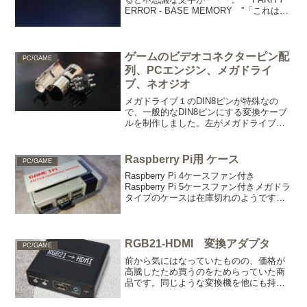
ERROR - BASE MEMORY ”「これは、
なに？」内蔵バッテリーが放電したか
も。しばらく電源を入れたまま放置。再
起動、同じ・・・。メモリー...
ゲームのビデオコネクターピン配
PC/GAME
列、PCエンジン、メガドライ
ブ、ネオジオ
メガドライブ１のDIN8ピンが特殊なの
で、一般的なDIN8ピンにする変換ケーブ
ルを制作しました。左がメガドライブ本
体側です。PCエンジン １音声Ｌ２GND
３VIDEO４+5Ｖ５音声Ｒ ピン位置は、
メガドラやネオジオと同じ。 メガドラ
Raspberry Pi用 ケース
PC/GAME
イブ D...
Raspberry Pi 4ケースファン付き
Raspberry Pi 5ケースファン付きメガドラ
タイプのケースは在庫切れのようです。
Raspberry Pi 2B用のケースです。NES海
外側面。背面。Raspberry Pi 2Bには、
Wi...
RGB21-HDMI 変換アダプタ
PC/GAME
前から気にはなっていたものの、価格が
高騰したため買うのをためらっていた商
品です。同じような変換機を他にも持っ
ているのですが・・・とうとう「ポッ
チ」てしまいました。RGB21-HDMI 変