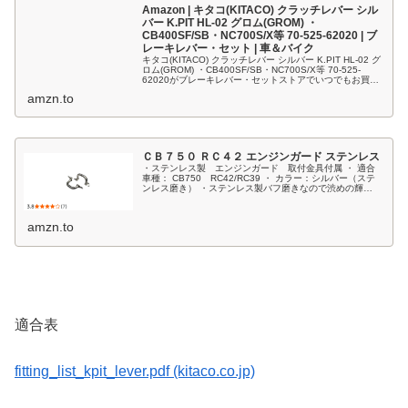
Amazon | キタコ(KITACO) クラッチレバー シル
バー K.PIT HL-02 グロム(GROM) ・
CB400SF/SB・NC700S/X等 70-525-62020 | ブ
レーキレバー・セット | 車＆バイク
キタコ(KITACO) クラッチレバー シルバー K.PIT HL-02 グ
ロム(GROM) ・CB400SF/SB・NC700S/X等 70-525-
62020がブレーキレバー・セットストアでいつでもお買い
得。当日お急ぎ便対象商品は、当日...
amzn.to
ＣＢ７５０ ＲＣ４２ エンジンガード ステンレス
・ステンレス製 エンジンガード 取付金具付属 ・ 適合
車種： CB750 RC42/RC39 ・ カラー：シルバー（ステ
ンレス磨き） ・ステンレス製バフ磨きなので渋めの輝
き！！・スタイルが最高のカスタムエンジンガードで
す！！ ※社外品ですの...
amzn.to
適合表
fitting_list_kpit_lever.pdf (kitaco.co.jp)