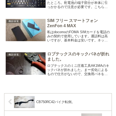
たところ。乾電池の端子部分が本体に引
っかかるので注意が必要です。こちらを
使用しました。30W仕様。先端のシリコ
ンゴムが付けにくいです。プラチックペ
ンチで挟んでゆっくり挟んでいます。ぴ
SIM フリー スマートフォン
機器/家電
ったりカットしたつもり...
ZenFon 4 MAX
私はdocomoのFOMA SIMカードを電話の
みの契約で使用しています。通話料は高
いですが、基本料金は安いです。ネット
ワークは、別に格安のSIM Mineoの通信
データSIMを契約しています。SIMはスマ
ートフォン本体にはいれないでモバイ...
ロブテックスのキックバネが折れ
機器/家電
ました。
ロブテックスのミニ圧着工具AK1MAのキ
ックバネが折れました。まー劣化による
もので仕方がないので、交換用バネを購
入しようと思います。今は、
AK1MA2（使用範囲:1.25、2、5.5）や
AK2MA（使用範囲:0.3、0.5、1.25、2、
3...
CB750RC42バイク転倒。