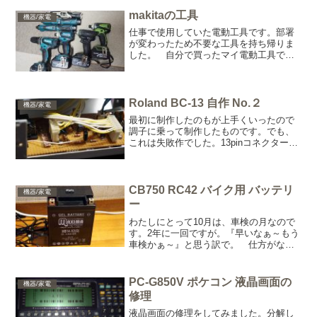
makitaの工具
機器/家電
仕事で使用していた電動工具です。部署
が変わったため不要な工具を持ち帰りま
した。 自分で買ったマイ電動工具で
す。青の18Vドリルとインパクト以外
は、充電器・バッテリーも含め全て中古
で購入。わずか数年でこの数は、無駄遣
いですね。注意しないと。 ...
Roland BC-13 自作 No.２
機器/家電
最初に制作したのもが上手くいったので
調子に乗って制作したものです。でも、
これは失敗作でした。13pinコネクターの
取り付けが、基盤の半田付けのみで貧弱
過ぎてすぐに壊れそうです。ケーブルを
ゆっくり差し込まなければいけない。
CB750 RC42 バイク用 バッテリ
機器/家電
ー
わたしにとって10月は、車検の月なので
す。2年に一回ですが。『早いなぁ～もう
車検かぁ～』と思う訳で。 仕方がない
ので。とりあえずバッテリーの充電をし
ました。フル充電です。 ちなみにこの
バッテリーは、液じゃなくジェル状のも
PC-G850V ポケコン 液晶画面の
機器/家電
のです。電極板の劣化...
修理
液晶画面の修理をしてみました。分解し