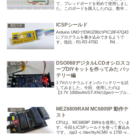
て、ブレッドボードを初めて使用しまし
た。このボードを購入したのは、数年前
です。何か面倒な感じがあったので使用
をしていなかったのですが、今回、無料
のソフト『fritzing』も試したくてチャ
ICSPシールド
電気/工作
レ...
Arduino UNOでEMUZ80のPIC18F47Q43
にプログラムを書き込みできるようで
す。抵抗：R1-R3 470Ω R4
1kArduino UNO互換に取り付け。
PIC18F47Q43、PIC18F47Q83、
PIC18F4...
DSO068デジタルLCDオシロスコ
電気/工作
ープDIYキットを作ってみた バッ
テリー編
3.7Vのリチウムイオンのバッテリーを試
してみました。今回、使用したのは
【3.7V 1000mAh/ST-XHの2pinケーブル付
き】を近所の電子パーツ屋で購入しまし
た。ただし（＋－）が逆だったので一度
ピンを抜いて差し替えています。マニュ
MEZ6809RAM MC6809P 動作テ
電気/工作
ア...
スト
CPUは、MC6809P 1MHzを使用していま
す。今回もICSPシールドを使って書込み
です。./pp3 -c /dev/ttyACM0 -s 1700 -v 3
-t 18f47q43