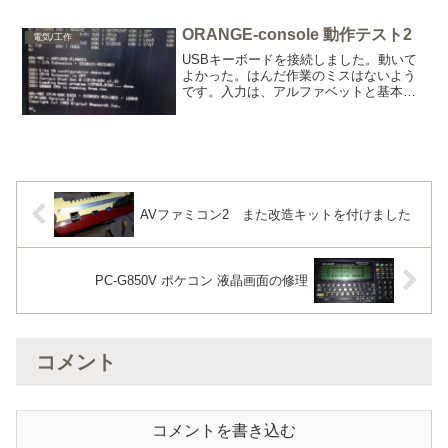
emuz80_6809RAM1MHz_Q43.hex...
ORANGE-console 動作テスト2
電気/工作
USBキーボードを接続しました。動いて
よかった。はんだ作業のミスはないよう
です。入力は、アルファベットと基本記
号のみです。F1でメニュー画面です。F5
でテキスト編集できるようです。F2で戻
る。F6 LOAD。F7 SAVE。サンワサプラ
イ ...
AVファミコン2 また改造キットを付けました
PC-G850V ポケコン 液晶画面の修理
コメント
コメントを書き込む