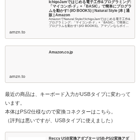
IchigoJamではじめる電子工作&プログラミング:
「マイコンボ-ド」+「BASIC」で簡単にプログラ
ムを動かす! (I/O BOOKS) | Natural Style |本 | 通
販 | Amazon
AmazonでNatural StyleのIchigoJamではじめる電子工作&
プログラミング: 「マイコンボ-ド」+「BASIC」で簡単に
プログラムを動かす! (I/O BOOKS)。アマゾンならポイン
ト還元本が多数。Natural St...
amzn.to
Amazon.co.jp
amzn.to
最近の商品は、キーボード入力がUSBタイプに変わって
います。
本体はPS/2仕様なので変換コネクターはこちら。
（評判は悪いですが、USBタイプに使えました）
Reccy USB変換アダプター USB-PS/2変換アダ