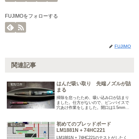
FUJIMOをフォローする
FUJIMO
関連記事
はんだ吸い取り 先端ノズルが詰
電気/工作
まる
掃除を怠ったため、吸い込み口が詰まり
ました。仕方がないので、ピンバイスで
穴あけ作業をしました。開口は1.5mmな
ので1.4ｍｍのドリルを使用しています。
問題なく貫通しました。詰まっていたの
が先端の方でよかったです。今回使用し
初めてのブレッドボード
電気/工作
たのは、ウェーブ...
LM1881N + 74HC221
LM1881N + 74HC221のテストがしたく